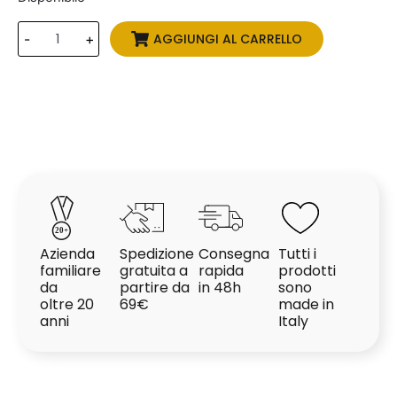
AGGIUNGI AL CARRELLO
-
+
2
0
+
Azienda
Spedizione
Consegna
Tutti i
familiare
gratuita a
rapida
prodotti
da
partire da
in 48h
sono
oltre 20
69€
made in
anni
Italy