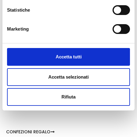
Statistiche
LE CREME
Marketing
Accetta tutti
I COSMETICI
Accetta selezionati
LE ESPERIENZE
Rifiuta
CONFEZIONI REGALO