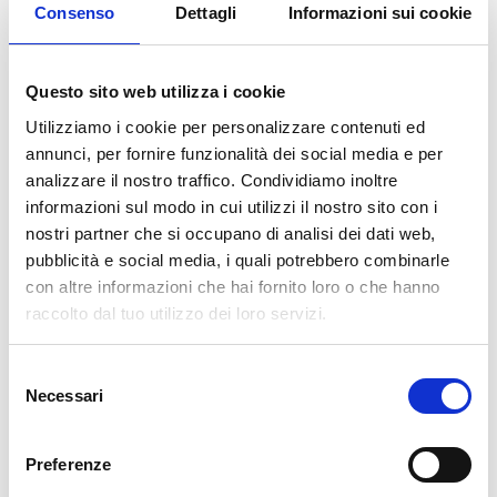
Consenso
Dettagli
Informazioni sui cookie
NUTRACEUTICI
Questo sito web utilizza i cookie
Utilizziamo i cookie per personalizzare contenuti ed
annunci, per fornire funzionalità dei social media e per
analizzare il nostro traffico. Condividiamo inoltre
informazioni sul modo in cui utilizzi il nostro sito con i
ACETI E LIQUORI
nostri partner che si occupano di analisi dei dati web,
pubblicità e social media, i quali potrebbero combinarle
con altre informazioni che hai fornito loro o che hanno
raccolto dal tuo utilizzo dei loro servizi.
I DOLCI
Selezione
Necessari
del
consenso
Preferenze
COMPOSTE