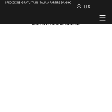
SPEDIZIONE GRATUITA IN ITALIA A PARTIRE DA 69€
0
Le nostre composte
SCOPRI LE NOSTRE GENUINE