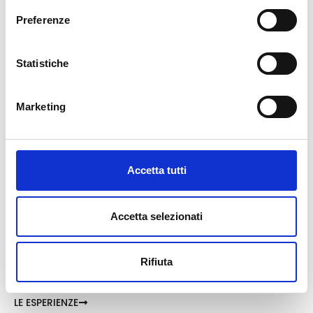
Preferenze
COMPOSTE
Statistiche
Marketing
LE CREME
Accetta tutti
Accetta selezionati
I COSMETICI
Rifiuta
LE ESPERIENZE