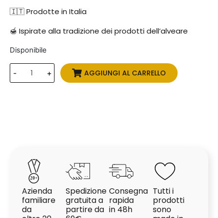
🇮🇹 Prodotte in Italia
🍯 Ispirate alla tradizione dei prodotti dell’alveare
Disponibile
AGGIUNGI AL CARRELLO
-
+
2
0
+
Azienda
Spedizione
Consegna
Tutti i
familiare
gratuita a
rapida
prodotti
da
partire da
in 48h
sono