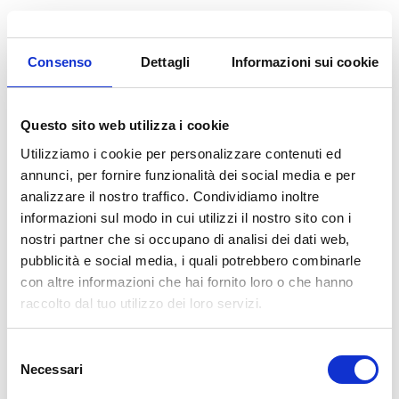
Consenso
Dettagli
Informazioni sui cookie
MIELE
Questo sito web utilizza i cookie
Utilizziamo i cookie per personalizzare contenuti ed
NUTRACEUTICI
annunci, per fornire funzionalità dei social media e per
analizzare il nostro traffico. Condividiamo inoltre
informazioni sul modo in cui utilizzi il nostro sito con i
nostri partner che si occupano di analisi dei dati web,
pubblicità e social media, i quali potrebbero combinarle
ACETI E LIQUORI
con altre informazioni che hai fornito loro o che hanno
raccolto dal tuo utilizzo dei loro servizi.
Selezione
Necessari
del
I DOLCI
consenso