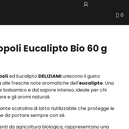
0
poli Eucalipto Bio 60 g
poli
ed Eucalipto
DELIZIAMI
uniscono il gusto
a alle fresche note aromatiche dell'
eucalipto
. Una
 balsamico e dal sapore intenso, ideale per chi
re e gli aromi naturali.
nte scatolina di latta riutilizzabile che protegge le
he da portare sempre con sé.
ienti da agricoltura biologica, rappresentano una