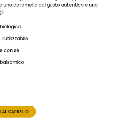
ca una caramella dal gusto autentico e una
i.
 biologica
riutilizzabile
e con sé
 balsamico
 AL CARRELLO