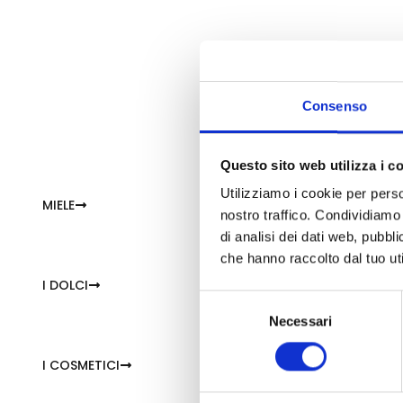
Scop
Consenso
Questo sito web utilizza i c
Utilizziamo i cookie per perso
MIELE
nostro traffico. Condividiamo 
di analisi dei dati web, pubbl
che hanno raccolto dal tuo uti
I DOLCI
Selezione
Necessari
del
consenso
I COSMETICI