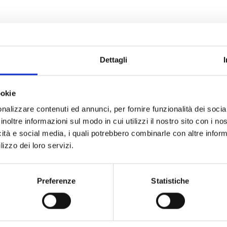
ri tutti i nostri pro
Dettagli
ookie
nalizzare contenuti ed annunci, per fornire funzionalità dei socia
NUTRACEUTICI
ACE
inoltre informazioni sul modo in cui utilizzi il nostro sito con i n
icità e social media, i quali potrebbero combinarle con altre inform
lizzo dei loro servizi.
COMPOSTE
LE 
Preferenze
Statistiche
LE ESPERIENZE
CO