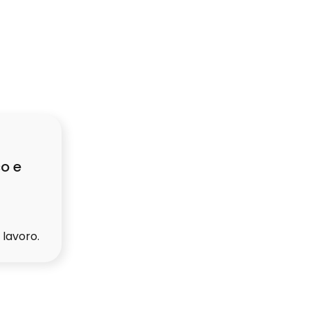
co e
 lavoro.