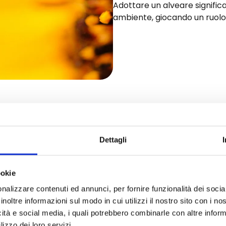
Adottare un alveare signific
ambiente, giocando un ruolo 
ruciale delle api nell
Dettagli
ookie
nalizzare contenuti ed annunci, per fornire funzionalità dei socia
inoltre informazioni sul modo in cui utilizzi il nostro sito con i n
icità e social media, i quali potrebbero combinarle con altre inform
ersità. Questi instancabili
lizzo dei loro servizi.