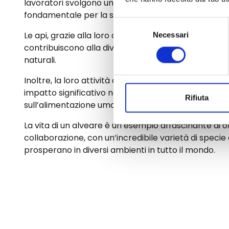
lavoratori svolgono un ruolo cruciale nell’impollina
fondamentale per la salute degli ecosistemi e la p
Selezione
Le api, grazie alla loro capacità di visitare una vast
Necessari
del
contribuiscono alla diversificazione delle piante e al
consenso
naturali.
Inoltre, la loro attività di raccolta del nettare e pr
impatto significativo non solo sull’ambiente, ma an
Rifiuta
sull’alimentazione umana.
La vita di un alveare è un esempio affascinante di o
collaborazione, con un’incredibile varietà di specie
prosperano in diversi ambienti in tutto il mondo.