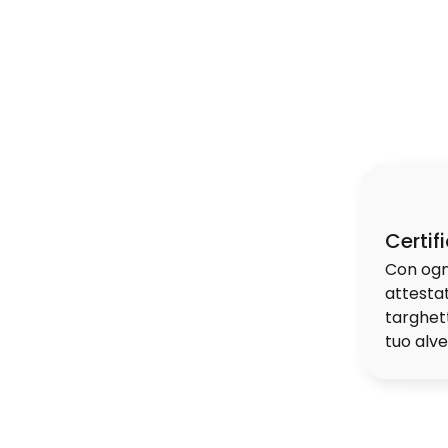
Certif
Con ogni
attestat
targhett
tuo alve