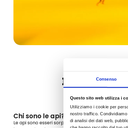
Il ruolo c
Consenso
Questo sito web utilizza i c
Utilizziamo i cookie per perso
nostro traffico. Condividiamo 
Chi sono le api?
di analisi dei dati web, pubbl
Le api sono esseri sorprendenti e vitali per la biodiv
che hanno raccolto dal tuo uti