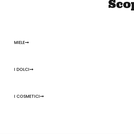
Scop
MIELE
I DOLCI
I COSMETICI